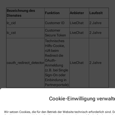
Bezeichnung des
Funktion
Anbieter
Laufzeit
Dienstes
lc_cid
Customer ID
LiveChat
2 Jahre
Customer
lc_cst
LiveChat
2 Jahre
Secure Token
Technisches
Hilfs-Cookie,
rüft beim
Redirect die
OAuth-
oauth_redirect_detector
LiveChat
2 Jahre
Anmeldung
(z.B. bei Single
Sign-On oder
Einbindung in
Partnerportale)
Cookie-Einwilligung verwalt
Laut Angaben von LiveChat enthalten die
durch diese Cookies erhobenen Informationen über die Nutzung
Wir setzen Cookies, die für den Betrieb der Website technisch erforderlich sind.
der Website keine personenbezogenen Daten und werden für