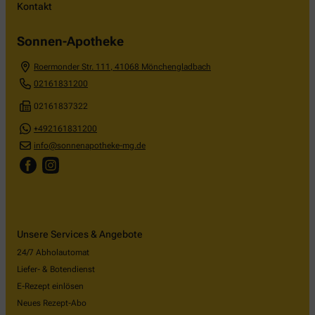
Kontakt
Sonnen-Apotheke
Roermonder Str. 111
,
41068
Mönchengladbach
02161831200
02161837322
+492161831200
info@sonnenapotheke-mg.de
Unsere Services & Angebote
24/7 Abholautomat
Liefer- & Botendienst
E-Rezept einlösen
Neues Rezept-Abo