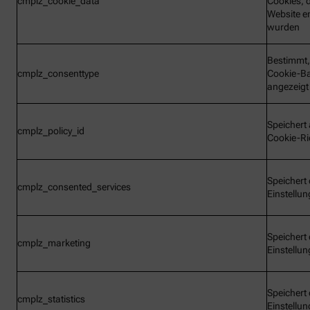
cmplz_cookie_data
Cookies, d
Website e
wurden
Bestimmt,
cmplz_consenttype
Cookie-B
angezeigt
Speichert 
cmplz_policy_id
Cookie-Ric
Speichert 
cmplz_consented_services
Einstellu
Speichert 
cmplz_marketing
Einstellu
Speichert 
cmplz_statistics
Einstellu