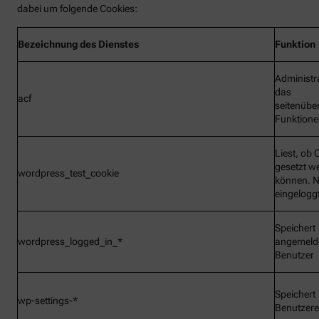
dabei um folgende Cookies:
Bezeichnung
des Dienstes
Funktion
Administr
das
acf
seitenübe
Funktionen
Liest, ob 
gesetzt w
wordpress_test_cookie
können. N
eingelogg
Speichert
wordpress_logged_in_*
angemeld
Benutzer
Speichert
wp-settings-*
Benutzere