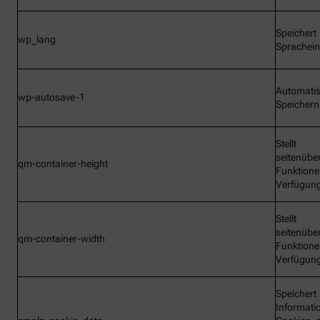
Speichert
wp_lang
Sprachein
Automati
wp-autosave-1
Speichern
Stellt
seitenübe
qm-container-height
Funktione
Verfügun
Stellt
seitenübe
qm-container-width
Funktione
Verfügun
Speichert
Informati