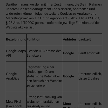
Darüber hinaus werden mit Ihrer Zustimmung, die Sie im Rahmen
unseres Consent Management Tools erteilen, bearbeiten und
widerrufen können, folgende weitere Cookies zu Analyse- und
Marketingzwecken auf Grundlage von Art. 6 Abs. 1 lit. a DSGVO,
§ 25 Abs. 1 TDDDG gesetzt, sofern die jeweilige Funktion auf der
Website aktiviert ist:
Bezeichnung
Funktion
Anbieter
Laufzeit
Google Maps
Liest die IP-Adresse des
Google
Läuft sofort ab
API
Benutzers
Registrierung einer
eindeutigen ID, um
Google
Unterschiedlich,
statistische Daten über
Google
Analytics
bis zu 2 Jahre
den Besuch der Website
zu generieren
Ermöglicht Tracking von
Meta Pixel
Website-Interaktionen
Meta
Unterschiedlich,
(Facebook
zur Analyse und