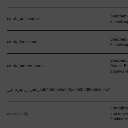
Speichert 
cmplz_preferences
Einstellu
Speichert 
cmplz_functional
Einstellu
Speichert
cmplz_banner-status
Cookie-B
abgewähl
__mp_opt_in_out_5d545622e3a040aca63f2089b0e6cae7
Ermöglic
accessibility
und notw
Funktion