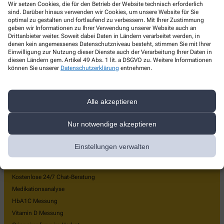
Wir setzen Cookies, die für den Betrieb der Website technisch erforderlich
info@sonnenapotheke-mg.de
sind. Darüber hinaus verwenden wir Cookies, um unsere Website für Sie
optimal zu gestalten und fortlaufend zu verbessern. Mit Ihrer Zustimmung
geben wir Informationen zu Ihrer Verwendung unserer Website auch an
Drittanbieter weiter. Soweit dabei Daten in Ländern verarbeitet werden, in
denen kein angemessenes Datenschutzniveau besteht, stimmen Sie mit Ihrer
Einwilligung zur Nutzung dieser Dienste auch der Verarbeitung Ihrer Daten in
diesen Ländern gem. Artikel 49 Abs. 1 lit. a DSGVO zu. Weitere Informationen
können Sie unserer
Datenschutzerklärung
entnehmen.
Unsere Services & Angebote
24/7 Abholautomat
Liefer- & Botendienst
Alle akzeptieren
E-Rezept einlösen
Nur notwendige akzeptieren
Neues Rezept-Abo
Aktuelle Angebote
Einstellungen verwalten
Gesundheit & Beratung
Kostenlose 24/7 Chat-Beratung
Medikationsanalyse
HbA1C Messung
Vitamin D Messung