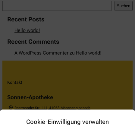
Suchen
Recent Posts
Hello world!
Recent Comments
A WordPress Commenter
zu
Hello world!
Kontakt
Sonnen-Apotheke
Roermonder Str. 111
,
41068
Mönchengladbach
02161831200
Cookie-Einwilligung verwalten
02161837322
+492161831200